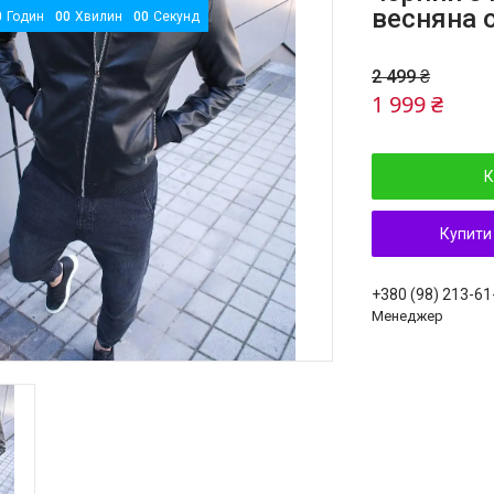
весняна 
0
Годин
0
0
Хвилин
0
0
Секунд
2 499 ₴
1 999 ₴
К
Купити
+380 (98) 213-61
Менеджер