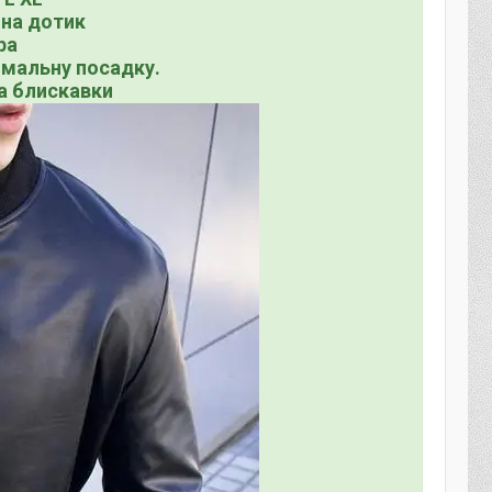
 на дотик
ра
мальну посадку.
на блискавки