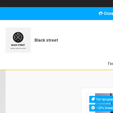
💳 Опл
Black street
Го
Топ продаж
–20%