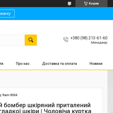
Кошик
нижку
+380 (98) 213-61-60
Менеджер
ти
Про нас
Доставка та оплата
Новини
д:
Ram-б004
й бомбер шкіряний приталений
гладкої шкіри | Чоловіча куртка