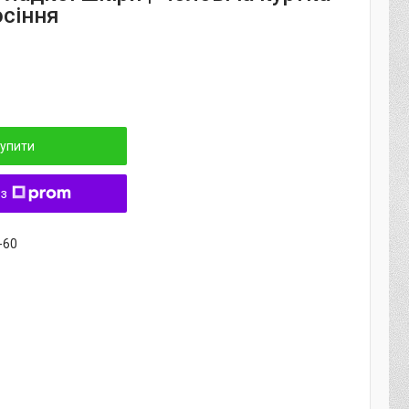
осіння
упити
 з
-60