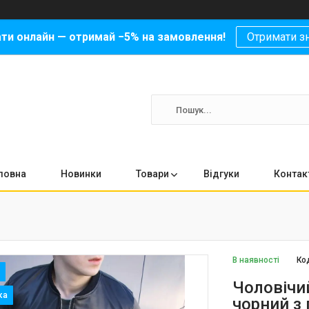
ати онлайн — отримай −5% на замовлення!
Отримати з
ловна
Новинки
Товари
Відгуки
Контак
В наявності
Ко
Чоловічи
чорний з 