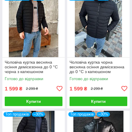
Чоловіча куртка весняна
Чоловіча куртка чорна
осіння демісезонна до 0 °C
весняна осіння демісезонна
чорна з капюшоном
до 0 °C з капюшоном
водонепроникна
водонепроникна
Готово до відправки
Готово до відправки
1 599
1 599
₴
₴
2 299 ₴
2 299 ₴
Купити
Купити
Топ продажів
–30%
Топ продажів
–30%