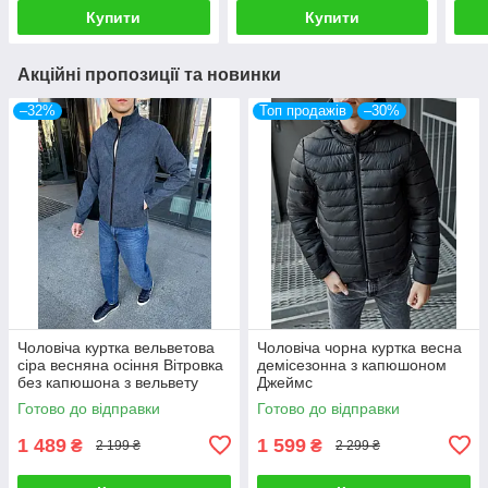
Купити
Купити
Акційні пропозиції та новинки
–32%
Топ продажів
–30%
Чоловіча куртка вельветова
Чоловіча чорна куртка весна
сіра весняна осіння Вітровка
демісезонна з капюшоном
без капюшона з вельвету
Джеймс
Готово до відправки
Готово до відправки
1 489
1 599
₴
₴
2 199 ₴
2 299 ₴