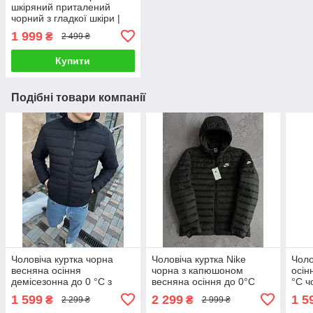
шкіряний приталений
чорний з гладкої шкіри |
Чоловіча куртка весняна
1 999
₴
2 499 ₴
осіння
Купити
Подібні товари компанії
Чоловіча куртка чорна
Чоловіча куртка Nike
Чоло
весняна осіння
чорна з капюшоном
осін
демісезонна до 0 °C з
весняна осіння до 0°C
°C ч
капюшоном
вод
1 599
2 299
1 5
₴
₴
2 299 ₴
2 999 ₴
водонепроникна