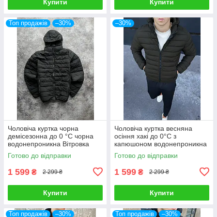
Купити
Купити
Топ продажів
–30%
–30%
Чоловіча куртка чорна
Чоловіча куртка весняна
демісезонна до 0 °C чорна
осіння хакі до 0°C з
водонепроникна Вітровка
капюшоном водонепроникна
осіння з капюшоном
Вітровка демісезонна
Готово до відправки
Готово до відправки
1 599
1 599
₴
₴
2 299 ₴
2 299 ₴
Купити
Купити
Топ продажів
–30%
Топ продажів
–30%