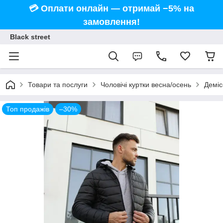
💳 Оплати онлайн — отримай −5% на
замовлення!
Black street
Товари та послуги
Чоловічі куртки весна/осень
Деміс
Топ продажів
–30%