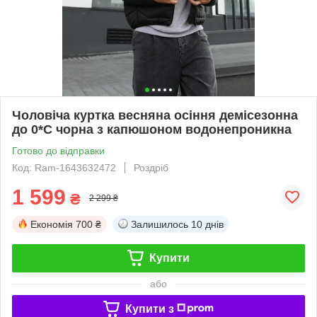
Чоловіча куртка весняна осіння демісезонна
до 0*C чорна з капюшоном водонепроникна
Готово до відправки
Код: Ram-1643632472
Роздріб
1 599
₴
2 299 ₴
Економія
700 ₴
Залишилось
10 днів
Купити
або
Купити з