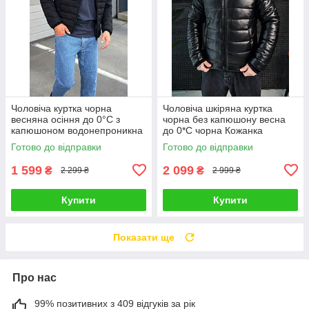
Чоловіча куртка чорна
Чоловіча шкіряна куртка
весняна осіння до 0°C з
чорна без капюшону весна
капюшоном водонепроникна
до 0*С чорна Кожанка
Вітровка чоловіча
чоловічий демісезонна
Готово до відправки
Готово до відправки
демісезонна
1 599
2 099
₴
₴
2 299 ₴
2 999 ₴
Купити
Купити
Показати ще
Про нас
99% позитивних з 409 відгуків за рік