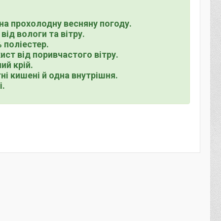
 на прохолодну весняну погоду.
від вологи та вітру.
 поліестер.
ст від поривчастого вітру.
ний крій.
тні кишені й одна внутрішня.
і.