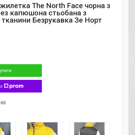
жилетка The North Face чорна з
ез капюшона стьобана з
 тканини Безрукавка Зе Норт
упити
 з
-60