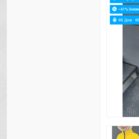
–41%
0
0
Днів
0