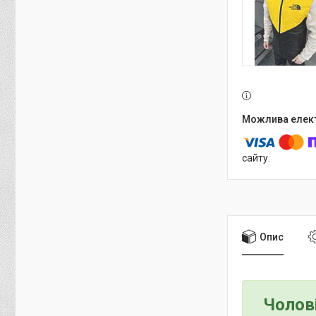
сайту.
Опис
Чолов