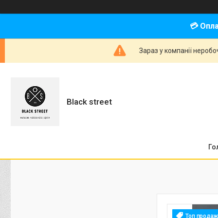
💳 Опл
Зараз у компанії неробо
Black street
Го
Топ продаж