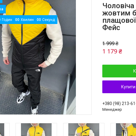
Чоловіча 
жовтим б
плащової
0
Годин
0
0
Хвилин
0
0
Секунд
Фейс
1 999 ₴
1 179 ₴
К
Купити
+380 (98) 213-61
Менеджер