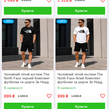
2 099
1 319
₴
₴
3 999 ₴
2 399 ₴
Купити
Купити
–44%
–44%
Чоловічий літній костюм The
Чоловічий літній костюм The
North Face чорний Комплект
North Face білий Комплект
футболки та шорти Зе Норд
футболки та шорти Зе Норд
Фейс
Фейс
В наявності
В наявності
899
899
₴
₴
1 599 ₴
1 599 ₴
Купити
Купити