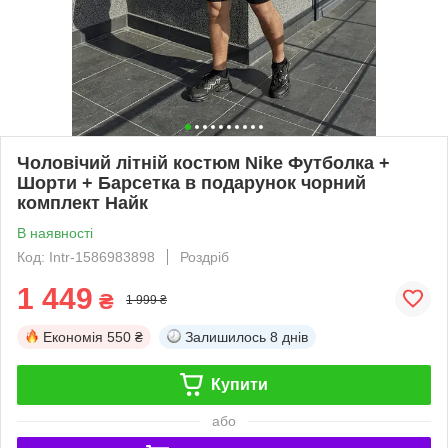
Чоловічий літній костюм Nike Футболка +
Шорти + Барсетка в подарунок чорний
комплект Найк
В наявності
Код: Intr-1586983898
Роздріб
1 449
₴
1 999 ₴
Економія
550 ₴
Залишилось
8 днів
Купити
або