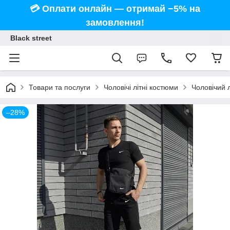
💳 Оплати онлайн — отримай −5% на
замовлення!
Black street
Товари та послуги
Чоловічі літні костюми
Чоловічий 
–28%