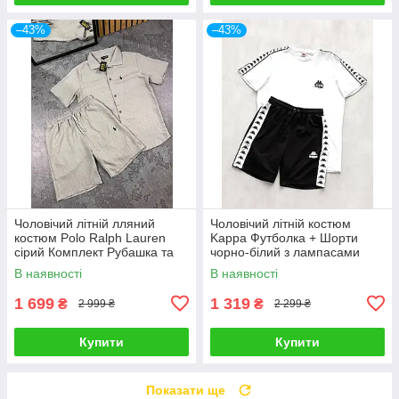
–43%
–43%
Чоловічий літній лляний
Чоловічий літній костюм
костюм Polo Ralph Lauren
Kappa Футболка + Шорти
сірий Комплект Рубашка та
чорно-білий з лампасами
Шорти на літо
Комплект Каппа
В наявності
В наявності
1 699
1 319
₴
₴
2 999 ₴
2 299 ₴
Купити
Купити
Показати ще