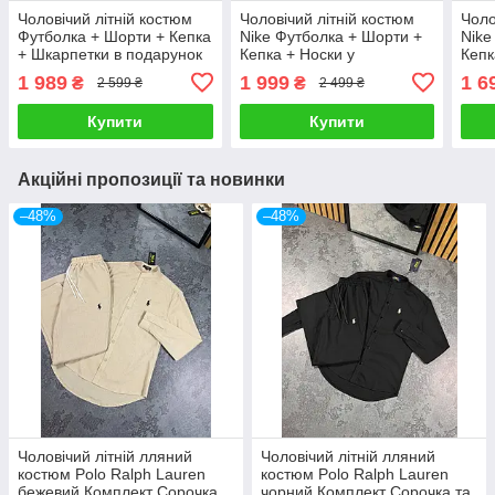
Чоловічий літній костюм
Чоловічий літній костюм
Чоло
Футболка + Шорти + Кепка
Nike Футболка + Шорти +
Nike
+ Шкарпетки в подарунок
Кепка + Носки у
Кепк
Stone Island чорно-білий з
подарунок чорний
пода
1 989
1 999
1 6
₴
₴
2 599 ₴
2 499 ₴
патчем Стон Айленд
Комплект Найк
комп
Купити
Купити
Акційні пропозиції та новинки
–48%
–48%
Чоловічий літній лляний
Чоловічий літній лляний
костюм Polo Ralph Lauren
костюм Polo Ralph Lauren
бежевий Комплект Сорочка
чорний Комплект Сорочка та