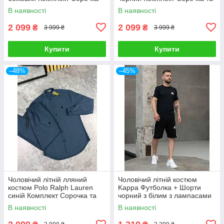
та Штани на літо
Штани на літо
В наявності
В наявності
2 099
2 099
₴
₴
3 999 ₴
3 999 ₴
Купити
Купити
–48%
–45%
Чоловічий літній лляний
Чоловічий літній костюм
костюм Polo Ralph Lauren
Kappa Футболка + Шорти
синій Комплект Сорочка та
чорний з білим з лампасами
Штани на літо
Комплект Каппа
В наявності
В наявності