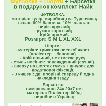
Футболка + Шорти
+ Барсетка
в подарунок комплект Найк
ФУТБОЛКА:
- матеріал кулір, виробництва Туреччина;
- склад: 90% бавовна, 10% еластан;
- виріз: круглий;
- рукав: короткий;
- Крій: прямий.
Розміри: S M L XL XXL
Шорти:
- матеріал: трикотаж високої якості
(поліестер + бавовна).
- Крій вільний, не стискає руху.
- стиль носіння: повсякденний (casual).
- Зверху на шортах гумка + шнурок для
додаткової фіксації.
- 3 кишені: дві прорізні спереду й одна
накладна ззаду.
Барсетка:
- вимірювання: 24x 20x7 см;
- матеріал: Поліестер 600д;
- виробник: Україна;