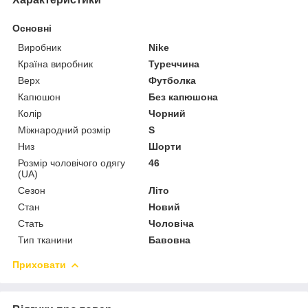
Основні
Виробник
Nike
Країна виробник
Туреччина
Верх
Футболка
Капюшон
Без капюшона
Колір
Чорний
Міжнародний розмір
S
Низ
Шорти
Розмір чоловічого одягу
46
(UA)
Сезон
Літо
Стан
Новий
Стать
Чоловіча
Тип тканини
Бавовна
Приховати