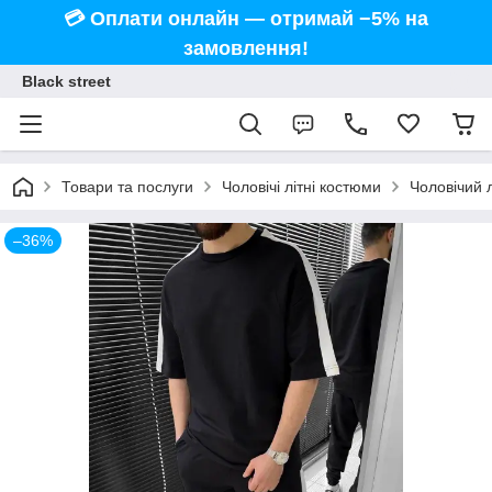
💳 Оплати онлайн — отримай −5% на
замовлення!
Black street
Товари та послуги
Чоловічі літні костюми
Чоловічий 
–36%