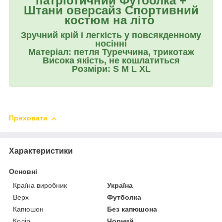
патріотичний Футболка +
Штани оверсайз Спортивний
костюм на літо
Зручний крій і легкість у повсякденному
носінні
Матеріал: петля Туреччина, трикотаж
Висока якість, не кошлатиться
Розміри: S M L XL
Приховати
Характеристики
Основні
Країна виробник
Україна
Верх
Футболка
Капюшон
Без капюшона
Колір
Чорний