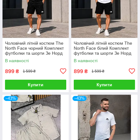
Чоловічий літній костюм The
Чоловічий літній костюм The
North Face чорний Комплект
North Face білий Комплект
футболки та шорти Зе Норд
футболки та шорти Зе Норд
Фейс
Фейс
В наявності
В наявності
899
899
₴
₴
1 599 ₴
1 599 ₴
Купити
Купити
–43%
–43%