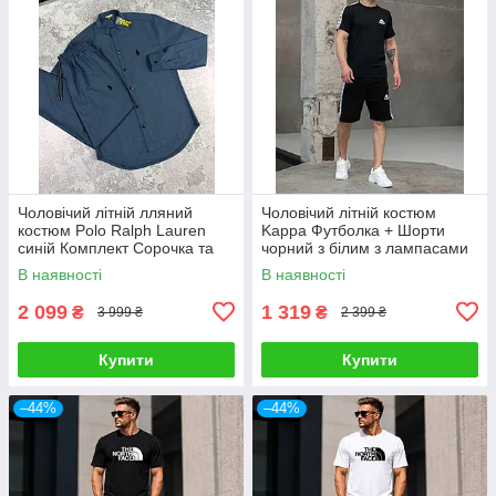
Чоловічий літній лляний
Чоловічий літній костюм
костюм Polo Ralph Lauren
Kappa Футболка + Шорти
синій Комплект Сорочка та
чорний з білим з лампасами
Штани на літо
Комплект Каппа
В наявності
В наявності
2 099
1 319
₴
₴
3 999 ₴
2 399 ₴
Купити
Купити
–44%
–44%