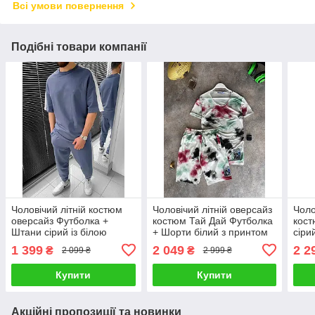
Всі умови повернення
Подібні товари компанії
Чоловічий літній костюм
Чоловічий літній оверсайз
Чоло
оверсайз Футболка +
костюм Тай Дай Футболка
кост
Штани сірий із білою
+ Шорти білий з принтом
сіри
смугою Спортивний
Спортивний костюм на
на л
1 399
2 049
2 2
₴
₴
2 099 ₴
2 999 ₴
костюм на літо
літо
Купити
Купити
Акційні пропозиції та новинки