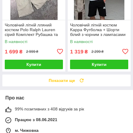
Чоловічий літній лляний
Чоловічий літній костюм
костюм Polo Ralph Lauren
Kappa Футболка + Шорти
сірий Комплект Рубашка та
білий з чорним з лампасами
Шорти на літо
Комплект Каппа
В наявності
В наявності
1 699
1 319
₴
₴
2 999 ₴
2 299 ₴
Купити
Купити
Показати ще
Про нас
99% позитивних з 408 відгуків за рік
Працює з 08.06.2021
м. Чижовка