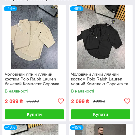
–48%
–48%
Чоловічий літній лляний
Чоловічий літній лляний
костюм Polo Ralph Lauren
костюм Polo Ralph Lauren
бежевий Комплект Сорочка
чорний Комплект Сорочка та
та Штани на літо
Штани на літо
В наявності
В наявності
2 099
2 099
₴
₴
3 999 ₴
3 999 ₴
Купити
Купити
–48%
–45%