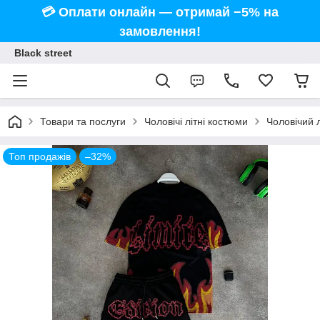
💳 Оплати онлайн — отримай −5% на
замовлення!
Black street
Товари та послуги
Чоловічі літні костюми
Чоловічий 
Топ продажів
–32%