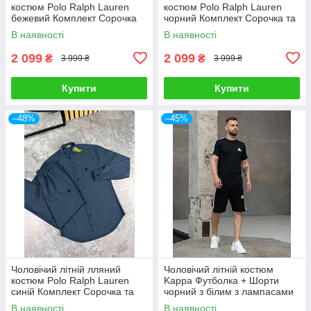
костюм Polo Ralph Lauren
костюм Polo Ralph Lauren
бежевий Комплект Сорочка
чорний Комплект Сорочка та
та Штани на літо
Штани на літо
В наявності
В наявності
2 099
2 099
₴
₴
3 999 ₴
3 999 ₴
Купити
Купити
–48%
–45%
Чоловічий літній лляний
Чоловічий літній костюм
костюм Polo Ralph Lauren
Kappa Футболка + Шорти
синій Комплект Сорочка та
чорний з білим з лампасами
Штани на літо
Комплект Каппа
В наявності
В наявності