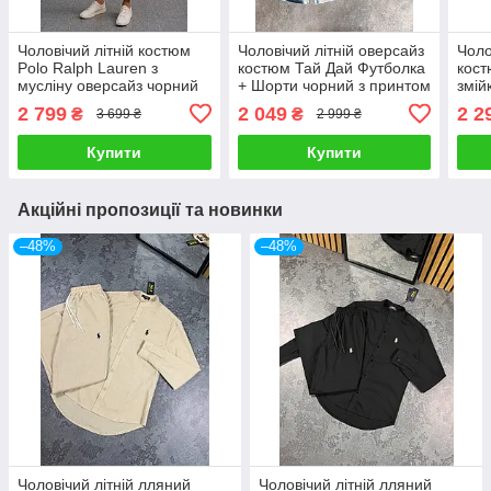
Чоловічий літній костюм
Чоловічий літній оверсайз
Чоло
Polo Ralph Lauren з
костюм Тай Дай Футболка
кост
мусліну оверсайз чорний
+ Шорти чорний з принтом
змій
Комплект футболка та
Спортивний костюм на
Комп
2 799
2 049
2 2
₴
₴
3 699 ₴
2 999 ₴
шорти Поло на літо
літо
бав
Купити
Купити
Акційні пропозиції та новинки
–48%
–48%
Чоловічий літній лляний
Чоловічий літній лляний