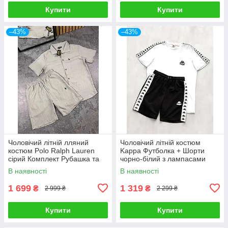
Купити
Купити
–43%
–43%
Чоловічий літній лляний
Чоловічий літній костюм
костюм Polo Ralph Lauren
Kappa Футболка + Шорти
сірий Комплект Рубашка та
чорно-білий з лампасами
Шорти на літо
Комплект Каппа
В наявності
В наявності
1 699
1 319
₴
₴
2 999 ₴
2 299 ₴
Купити
Купити