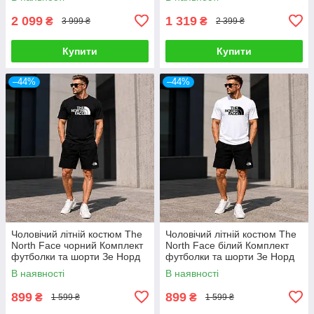
2 099
1 319
₴
₴
3 999 ₴
2 399 ₴
Купити
Купити
–44%
–44%
Чоловічий літній костюм The
Чоловічий літній костюм The
North Face чорний Комплект
North Face білий Комплект
футболки та шорти Зе Норд
футболки та шорти Зе Норд
Фейс
Фейс
В наявності
В наявності
899
899
₴
₴
1 599 ₴
1 599 ₴