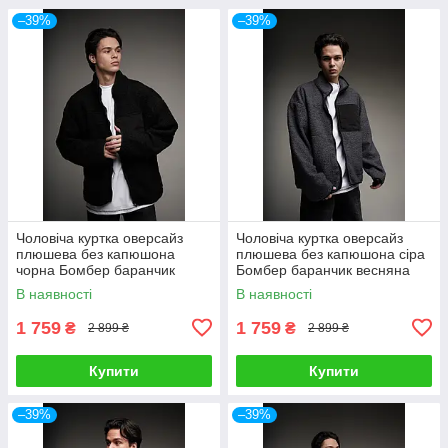
–39%
–39%
Чоловіча куртка оверсайз
Чоловіча куртка оверсайз
плюшева без капюшона
плюшева без капюшона сіра
чорна Бомбер баранчик
Бомбер баранчик весняна
весняна осіння
осіння
В наявності
В наявності
1 759
1 759
₴
₴
2 899 ₴
2 899 ₴
Купити
Купити
–39%
–39%