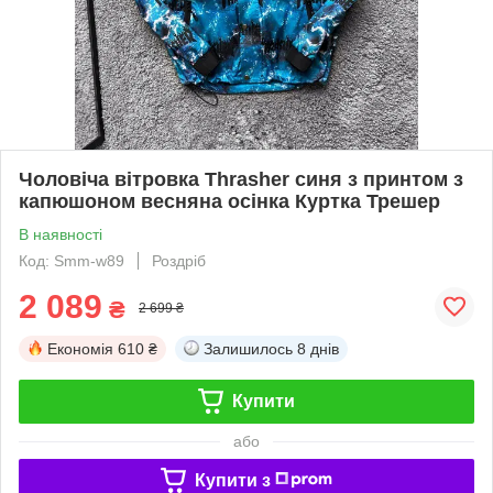
Чоловіча вітровка Thrasher синя з принтом з
капюшоном весняна осінка Куртка Трешер
В наявності
Код: Smm-w89
Роздріб
2 089
₴
2 699 ₴
Економія
610 ₴
Залишилось
8 днів
Купити
або
Купити з