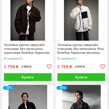
Чоловіча куртка оверсайз
Чоловіча куртка оверсайз
плюшева без капюшона
плюшева без капюшона біла
коричнева Бомбер баранчик
Бомбер баранчик весняна
весняна осіння
осіння
В наявності
В наявності
1 759
1 759
₴
₴
2 899 ₴
2 899 ₴
Купити
Купити
–39%
–39%