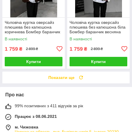
Чоловіча куртка оверсайз
Чоловіча куртка оверсайз
плюшева без капюшона
плюшева без капюшона біла
коричнева Бомбер баранчик
Бомбер баранчик весняна
весняна осіння
осіння
В наявності
В наявності
1 759
1 759
₴
₴
2 899 ₴
2 899 ₴
Купити
Купити
Показати ще
Про нас
99% позитивних з 411 відгуків за рік
Працює з 08.06.2021
м. Чижовка
Черкаська область, вул. Будівельників 5, індекс 20230,