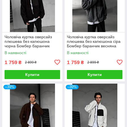
Чоловіча куртка оверсайз
Чоловіча куртка оверсайз
плюшева без капюшона
плюшева без капюшона сіра
чорна Бомбер баранчик
Бомбер баранчик весняна
весняна осіння
осіння
В наявності
В наявності
1 759
1 759
₴
₴
2 899 ₴
2 899 ₴
Купити
Купити
–39%
–39%