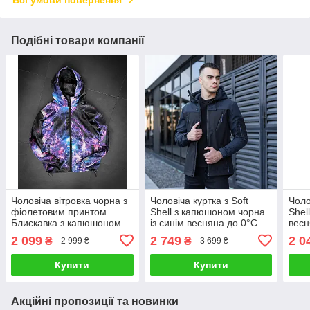
Всі умови повернення
Подібні товари компанії
Чоловіча вітровка чорна з
Чоловіча куртка з Soft
Чоло
фіолетовим принтом
Shell з капюшоном чорна
Shel
Блискавка з капюшоном
із синім весняна до 0°C
весн
весняна осінка
Вітровка демісезонна
вод
2 099
2 749
2 0
₴
₴
2 999 ₴
3 699 ₴
демі
Купити
Купити
Акційні пропозиції та новинки