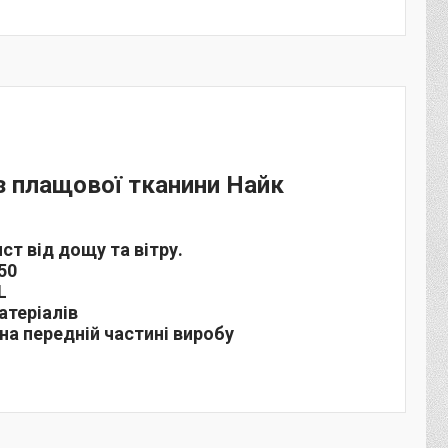
з плащової тканини Найк
ст від дощу та вітру.
50
L
атеріалів
 на передній частині виробу