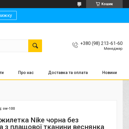
Кошик
нижку
+380 (98) 213-61-60
Менеджер
ти
Про нас
Доставка та оплата
Новини
д:
ow-100
 жилетка Nike чорна без
 з плащової тканини веснянка