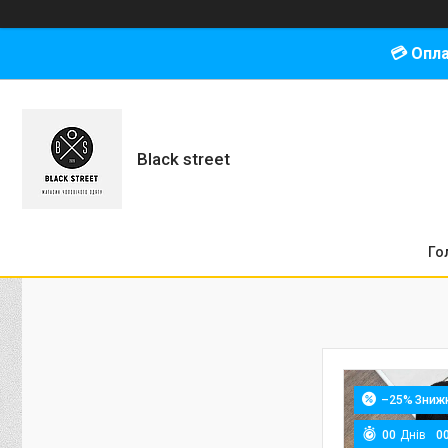
💳 Опл
Black street
Го
–25%
0
0
Днів
0