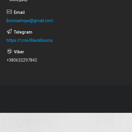
Менеджер
Bonnashops@gmail.com
https://t.me/BlackBonna
+380632297842