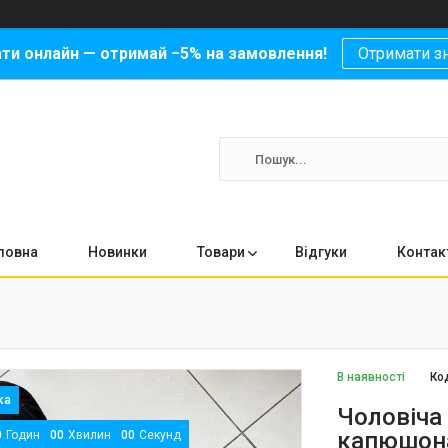
ати онлайн — отримай −5% на замовлення!
Отримати з
ловна
Новинки
Товари
Відгуки
Контак
В наявності
Ко
Чоловіча
капюшона
0
Годин
0
0
Хвилин
0
0
Секунд