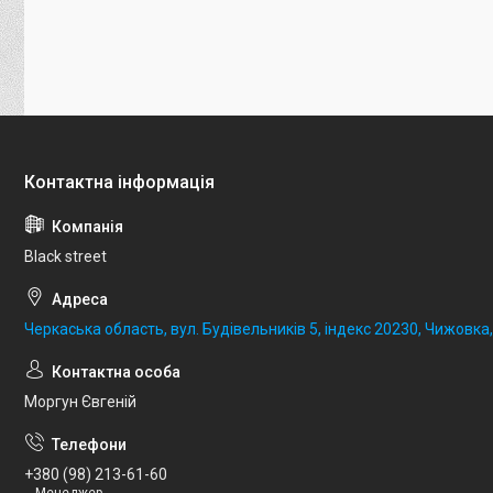
Black street
Черкаська область, вул. Будівельників 5, індекс 20230, Чижовка,
Моргун Євгеній
+380 (98) 213-61-60