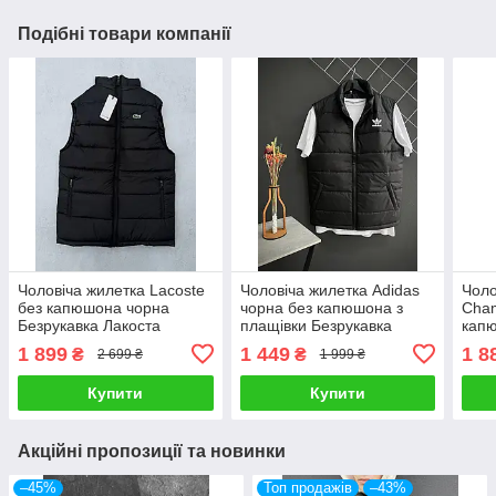
Подібні товари компанії
Чоловіча жилетка Lacoste
Чоловіча жилетка Adidas
Чоло
без капюшона чорна
чорна без капюшона з
Cham
Безрукавка Лакоста
плащівки Безрукавка
капю
весняна осіння
Адідас весняна осіння
Чемп
1 899
1 449
1 8
₴
₴
2 699 ₴
1 999 ₴
Купити
Купити
Акційні пропозиції та новинки
–45%
Топ продажів
–43%