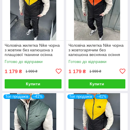
Чоловіча жилетка Nike чорна
Чоловіча жилетка Nike чорна
з жовтим без капюшона з
з жовтогарячим без
плащової тканини осінна
капюшона веснянка осіння
Безрукавка Найк демісезонна
Безрукавка Найк демісезонна
Готово до відправки
Готово до відправки
1 179
1 179
₴
₴
1 999 ₴
1 999 ₴
Купити
Купити
Топ продажів
–41%
Топ продажів
–41%