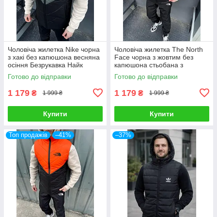
Чоловіча жилетка Nike чорна
Чоловіча жилетка The North
з хакі без капюшона весняна
Face чорна з жовтим без
осіння Безрукавка Найк
капюшона стьобана з
демісезонна
плащової тканини Безрукавка
Готово до відправки
Готово до відправки
Зе Норт Фейс
1 179
1 179
₴
₴
1 999 ₴
1 999 ₴
Купити
Купити
Топ продажів
–41%
–37%