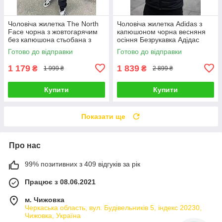
Чоловіча жилетка The North
Чоловіча жилетка Adidas з
Face чорна з жовтогарячим
капюшоном чорна весняня
без капюшона стьобана з
осіння Безрукавка Адідас
плащової тканини Безрукавка
Готово до відправки
Готово до відправки
Зе Норт Фейс
1 179
1 839
₴
₴
1 999 ₴
2 899 ₴
Купити
Купити
Показати ще
Про нас
99% позитивних з 409 відгуків за рік
Працює з 08.06.2021
м. Чижовка
Черкаська область, вул. Будівельників 5, індекс 20230,
Чижовка, Україна