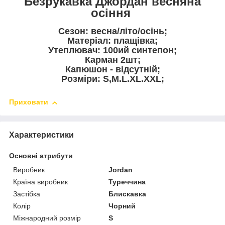
Безрукавка Джордан весняна
осіння
Сезон: весна/літо/осінь;
Матеріал: плащівка;
Утеплювач: 100ий синтепон;
Карман 2шт;
Капюшон - відсутній;
Розміри: S,M.L.XL.XXL;
Приховати
Характеристики
Основні атрибути
Виробник
Jordan
Країна виробник
Туреччина
Застібка
Блискавка
Колір
Чорний
Міжнародний розмір
S