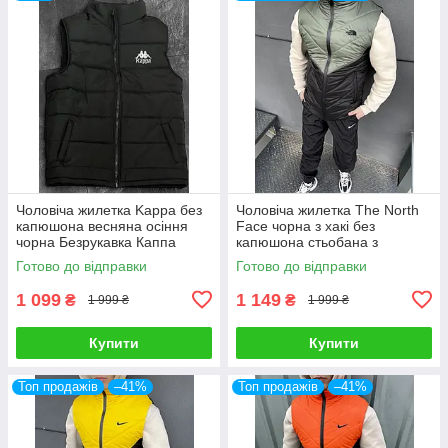
Чоловіча жилетка Kappa без
Чоловіча жилетка The North
капюшона весняна осіння
Face чорна з хакі без
чорна Безрукавка Каппа
капюшона стьобана з
плащової тканини Безрукавка
Готово до відправки
Готово до відправки
Зе Норт Фейс
1 099
1 149
₴
₴
1 999 ₴
1 999 ₴
Купити
Купити
Топ продажів
–41%
Топ продажів
–41%