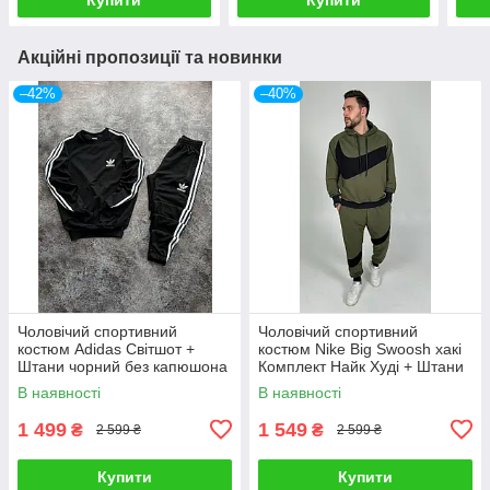
Акційні пропозиції та новинки
–42%
–40%
Чоловічий спортивний
Чоловічий спортивний
костюм Adidas Світшот +
костюм Nike Big Swoosh хакі
Штани чорний без капюшона
Комплект Найк Худі + Штани
Комплект Адідас весняний
весняний осінній
В наявності
В наявності
осінній
1 499
1 549
₴
₴
2 599 ₴
2 599 ₴
Купити
Купити