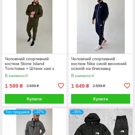
Чоловічий спортивний
Чоловічий спортивний
костюм Stone Island
костюм Nike синій весняний
Толстовка + Штани хакі з
осінній на блискавці
капюшоном Стон Айленд
Толстовка + Штани Найк
В наявності
В наявності
1 599
1 649
₴
₴
2 599 ₴
2 599 ₴
Купити
Купити
Топ продажів
–37%
–35%