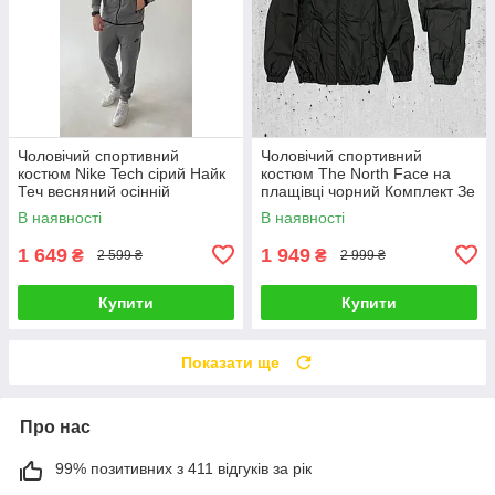
Чоловічий спортивний
Чоловічий спортивний
костюм Nike Tech сірий Найк
костюм The North Face на
Теч весняний осінній
плащівці чорний Комплект Зе
норт фейс з капюшоном
В наявності
В наявності
1 649
1 949
₴
₴
2 599 ₴
2 999 ₴
Купити
Купити
Показати ще
Про нас
99% позитивних з 411 відгуків за рік