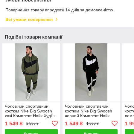
Повернення товару впродовж 14 днів за домовленістю
Всі умови повернення
Подібні товари компанії
Чоловічий спортивний
Чоловічий спортивний
Чоло
костюм Nike Big Swoosh
костюм Nike Big Swoosh
кост
хакі Комплект Найк Худі +
чорний Комплект Найк
лам
Штани весняний осінній
Худі + Штани весняний
осін
1 549
1 549
1 9
₴
₴
2 599 ₴
1 999 ₴
осінній
+ Шт
Купити
Купити