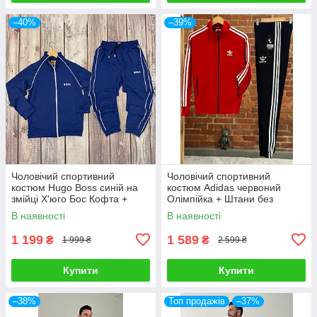
–40%
–39%
Чоловічий спортивний
Чоловічий спортивний
костюм Hugo Boss синій на
костюм Adidas червоний
змійці Х'юго Бос Кофта +
Олімпійка + Штани без
Штани весняний осінній
капюшона Адідас весняний
В наявності
В наявності
осінній
1 199
1 589
₴
₴
1 999 ₴
2 599 ₴
Купити
Купити
–38%
Топ продажів
–37%