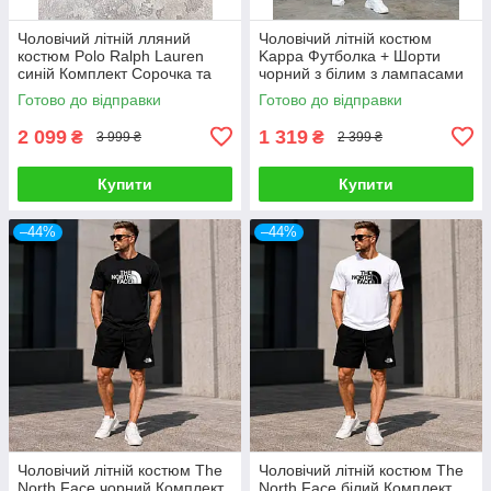
Чоловічий літній лляний
Чоловічий літній костюм
костюм Polo Ralph Lauren
Kappa Футболка + Шорти
синій Комплект Сорочка та
чорний з білим з лампасами
Штани на літо
Комплект Каппа
Готово до відправки
Готово до відправки
2 099
1 319
₴
₴
3 999 ₴
2 399 ₴
Купити
Купити
–44%
–44%
Чоловічий літній костюм The
Чоловічий літній костюм The
North Face чорний Комплект
North Face білий Комплект