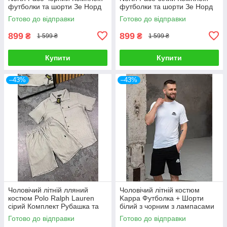
футболки та шорти Зе Норд
футболки та шорти Зе Норд
Фейс
Фейс
Готово до відправки
Готово до відправки
899
899
₴
₴
1 599 ₴
1 599 ₴
Купити
Купити
–43%
–43%
Чоловічий літній лляний
Чоловічий літній костюм
костюм Polo Ralph Lauren
Kappa Футболка + Шорти
сірий Комплект Рубашка та
білий з чорним з лампасами
Шорти на літо
Комплект Каппа
Готово до відправки
Готово до відправки