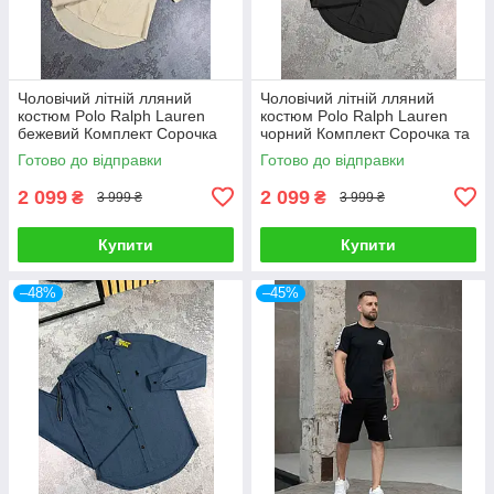
Чоловічий літній лляний
Чоловічий літній лляний
костюм Polo Ralph Lauren
костюм Polo Ralph Lauren
бежевий Комплект Сорочка
чорний Комплект Сорочка та
та Штани на літо
Штани на літо
Готово до відправки
Готово до відправки
2 099
2 099
₴
₴
3 999 ₴
3 999 ₴
Купити
Купити
–48%
–45%