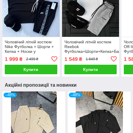
Чоловічий літній костюм
Чоловічий літній костюм
Чоло
Nike Футболка + Шорти +
Reebok
Off-
Кепка + Носки у
Футболка+Шорти+Кепка+Барсетка
Фут
подарунок чорний
у подарунок білий
у по
1 999
1 549
1 5
₴
₴
2 499 ₴
1 849 ₴
Комплект Найк
Комплект Рібок
Ком
Купити
Купити
Акційні пропозиції та новинки
–48%
–48%