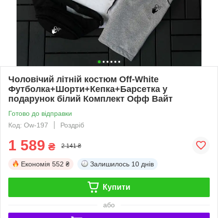
Чоловічий літній костюм Off-White
Футболка+Шорти+Кепка+Барсетка у
подарунок білий Комплект Офф Вайт
Готово до відправки
Код: Ow-197
Роздріб
1 589
₴
2 141 ₴
Економія
552 ₴
Залишилось
10 днів
Купити
або