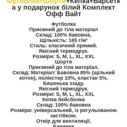
Футболка+Шорти
+Кепка+Барсетк
а у подарунок білий Комплект
Офф Вайт
Футболка
Приємний до тіла матеріал
Склад: 100% бавовна,
Щільність: 165 г/м²
Стиль: класичний прямий.
Якісний термодрук.
Розміри: S, M, L, XL, XXL
Шорти
Приємний до тіла матеріал.
Склад: Матеріал: Бавовна 85% (щільний
котон), поліестер 10%, еластан 5%.
Кишенька ззаду.
Якісний термодрук.
Розміри: S, M, L, XL, XXL
Кепка бейсболка
Склад: 100% бавовна
Розміри: універсальний, із регульованою
застібкою.
Отвір для вентиляції.
Бананка