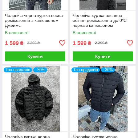
Чоловіча чорна куртка весна
Чоловіча куртка весняна
демісезонна з капюшоном
осіння демісезонна до 0*C
Джеймс
чорна з капюшоном
водонепроникна
В наявності
В наявності
1 599
1 599
₴
₴
2 299 ₴
2 299 ₴
Купити
Купити
Топ продажів
–30%
Топ продажів
–30%
Чоловіча куртка чорна
Чоловіча куртка чорна