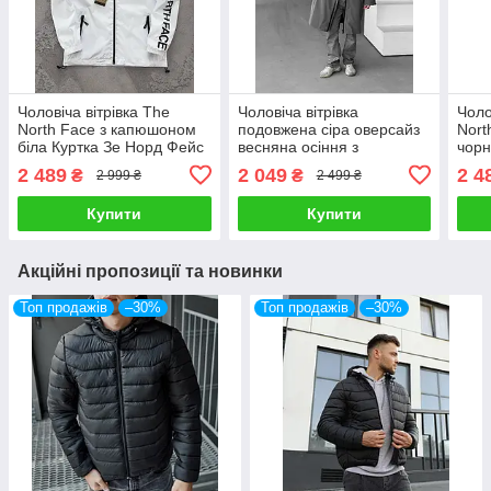
Чоловіча вітрівка The
Чоловіча вітрівка
Чоло
North Face з капюшоном
подовжена сіра оверсайз
Nort
біла Куртка Зе Норд Фейс
весняна осіння з
чорн
весняна
капюшоном Куртка-
Фейс
2 489
2 049
2 4
₴
₴
2 999 ₴
2 499 ₴
дощовик
Купити
Купити
Акційні пропозиції та новинки
Топ продажів
–30%
Топ продажів
–30%