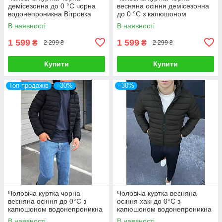
демісезонна до 0 °C чорна
весняна осіння демісезонна
водонепроникна Вітровка
до 0 °C з капюшоном
осіння з капюшоном
водонепроникна
В наявності
В наявності
1 599
1 599
₴
₴
2 299 ₴
2 299 ₴
Купити
Купити
Топ продажів
–30%
–30%
Чоловіча куртка чорна
Чоловіча куртка весняна
весняна осіння до 0°C з
осіння хакі до 0°C з
капюшоном водонепроникна
капюшоном водонепроникна
Вітровка чоловіча
Вітровка демісезонна
В наявності
В наявності