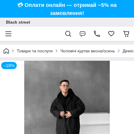
💳 Оплати онлайн — отримай −5% на
замовлення!
Black street
Товари та послуги
Чоловічі куртки весна/осень
Деміс
–18%