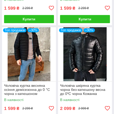
демісезонна
1 599
1 599
₴
₴
2 299 ₴
2 299 ₴
Купити
Купити
Топ продажів
–30%
Топ продажів
–30%
Чоловіча куртка весняна
Чоловіча шкіряна куртка
осіння демісезонна до 0 °C
чорна без капюшону весна
чорна з капюшоном
до 0*С чорна Кожанка
водонепроникна
чоловічий демісезонна
В наявності
В наявності
1 599
2 099
₴
₴
2 299 ₴
2 999 ₴