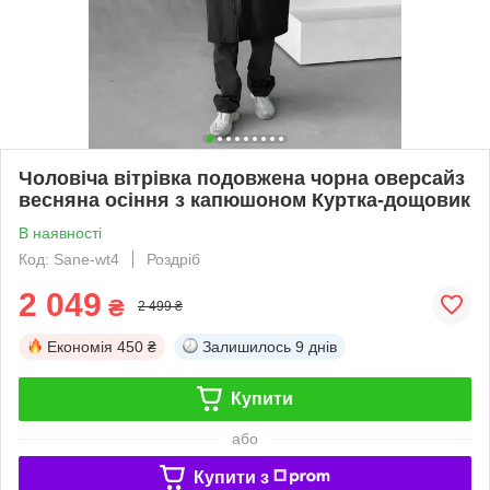
Чоловіча вітрівка подовжена чорна оверсайз
весняна осіння з капюшоном Куртка-дощовик
В наявності
Код: Sane-wt4
Роздріб
2 049
₴
2 499 ₴
Економія
450 ₴
Залишилось
9 днів
Купити
або
Купити з