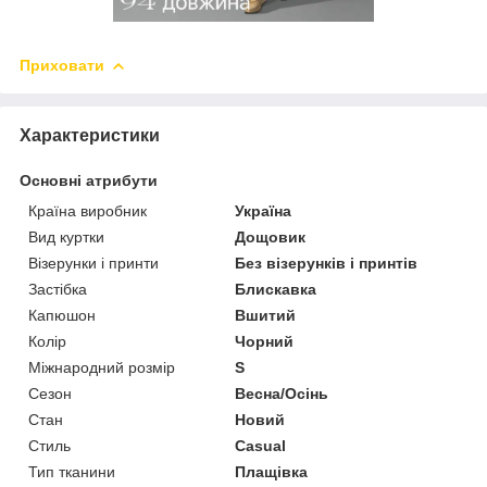
Приховати
Характеристики
Основні атрибути
Країна виробник
Україна
Вид куртки
Дощовик
Візерунки і принти
Без візерунків і принтів
Застібка
Блискавка
Капюшон
Вшитий
Колір
Чорний
Міжнародний розмір
S
Сезон
Весна/Осінь
Стан
Новий
Стиль
Casual
Тип тканини
Плащівка