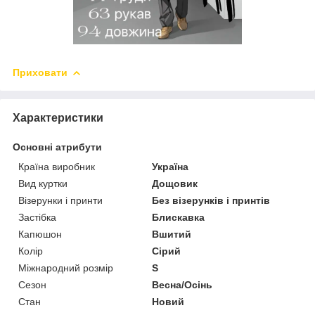
Приховати
Характеристики
Основні атрибути
Країна виробник
Україна
Вид куртки
Дощовик
Візерунки і принти
Без візерунків і принтів
Застібка
Блискавка
Капюшон
Вшитий
Колір
Сірий
Міжнародний розмір
S
Сезон
Весна/Осінь
Стан
Новий