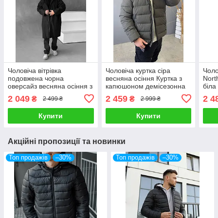
Чоловіча вітрівка
Чоловіча куртка сіра
Чоло
подовжена чорна
весняна осіння Куртка з
Nort
оверсайз весняна осіння з
капюшоном демісезонна
біла
капюшоном Куртка-
утеплена
вес
2 049
2 459
2 4
₴
₴
2 499 ₴
2 999 ₴
дощовик
Купити
Купити
Акційні пропозиції та новинки
Топ продажів
–30%
Топ продажів
–30%