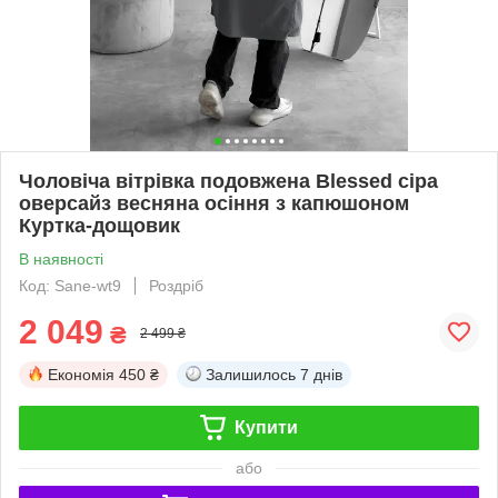
Чоловіча вітрівка подовжена Blessed сіра
оверсайз весняна осіння з капюшоном
Куртка-дощовик
В наявності
Код: Sane-wt9
Роздріб
2 049
₴
2 499 ₴
Економія
450 ₴
Залишилось
7 днів
Купити
або