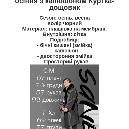
осіння з капюшоном Куртка-
дощовик
Сезон: осінь, весна
Колір чорний
Матеріал: плащівка на мембрані.
Внутрішня: сітка
Подробиці:
- бічні кишені (змійка)
- капюшон
- двостороння змійка
- Просторий рукав