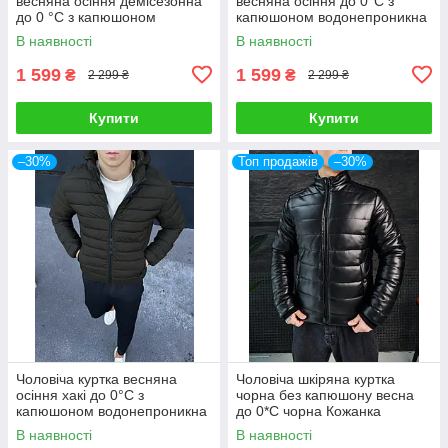
весняна осіння демісезонна
весняна осіння до 0°C з
до 0 °C з капюшоном
капюшоном водонепроникна
водонепроникна
Вітровка чоловіча
В наявності
В наявності
демісезонна
1 599
1 599
₴
₴
2 299 ₴
2 299 ₴
Купити
Купити
–30%
Топ продажів
–30%
Чоловіча куртка весняна
Чоловіча шкіряна куртка
осіння хакі до 0°C з
чорна без капюшону весна
капюшоном водонепроникна
до 0*С чорна Кожанка
Вітровка демісезонна
чоловічий демісезонна
В наявності
В наявності