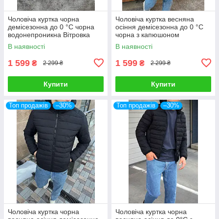
Чоловіча куртка чорна
Чоловіча куртка весняна
демісезонна до 0 °C чорна
осіння демісезонна до 0 °C
водонепроникна Вітровка
чорна з капюшоном
осіння з капюшоном
водонепроникна
В наявності
В наявності
1 599
1 599
₴
₴
2 299 ₴
2 299 ₴
Купити
Купити
Топ продажів
–30%
Топ продажів
–30%
Чоловіча куртка чорна
Чоловіча куртка чорна