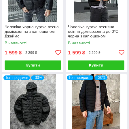
Чоловіча чорна куртка весна
Чоловіча куртка весняна
демісезонна з капюшоном
осіння демісезонна до 0*C
Джеймс
чорна з капюшоном
водонепроникна
В наявності
В наявності
1 599
1 599
₴
₴
2 299 ₴
2 299 ₴
Купити
Купити
Топ продажів
–30%
Топ продажів
–30%