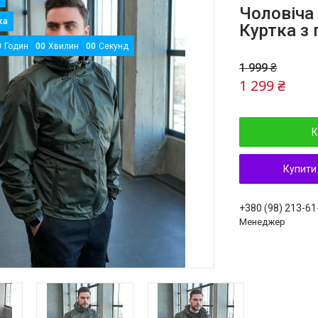
Чоловіча 
Куртка з
0
Годин
0
0
Хвилин
0
0
Секунд
1 999 ₴
1 299 ₴
К
Купити
+380 (98) 213-61
Менеджер