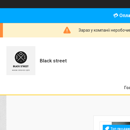
💳 Опл
Зараз у компанії неробочи
Black street
Го
Топ продаж