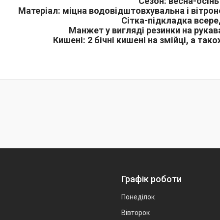
Сезон: весна-осінь
Матеріал: міцна водовідштовхувальна і вітро
Сітка-підкладка всере
Манжет у вигляді резинки на рукава
Кишені: 2 бічні кишені на змійці, а та
Графік роботи
Понеділок
Вівторок