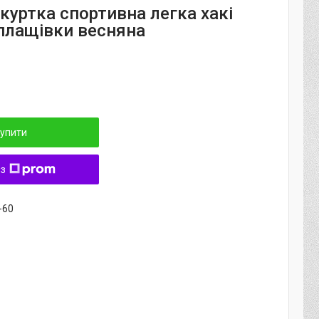
куртка спортивна легка хакі
 плащівки весняна
упити
 з
-60