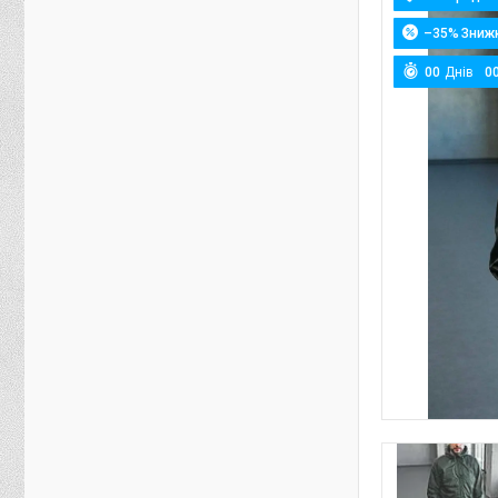
–35%
0
0
Днів
0