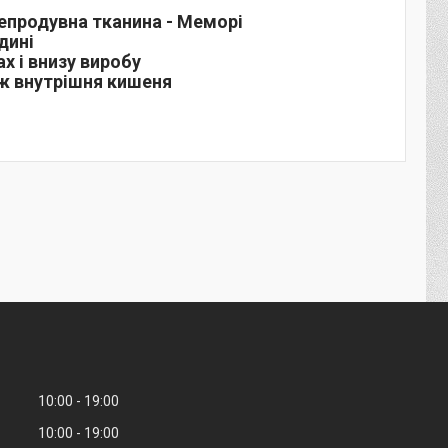
непродувна тканина - Меморі
дині
х і внизу виробу
кож внутрішня кишеня
10:00
19:00
10:00
19:00