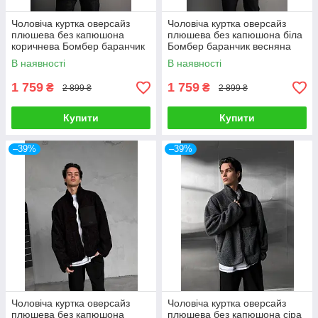
Чоловіча куртка оверсайз
Чоловіча куртка оверсайз
плюшева без капюшона
плюшева без капюшона біла
коричнева Бомбер баранчик
Бомбер баранчик весняна
весняна осіння
осіння
В наявності
В наявності
1 759
1 759
₴
₴
2 899 ₴
2 899 ₴
Купити
Купити
–39%
–39%
Чоловіча куртка оверсайз
Чоловіча куртка оверсайз
плюшева без капюшона
плюшева без капюшона сіра