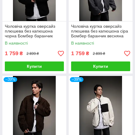
Чоловіча куртка оверсайз
Чоловіча куртка оверсайз
плюшева без капюшона
плюшева без капюшона сіра
чорна Бомбер баранчик
Бомбер баранчик весняна
весняна осіння
осіння
В наявності
В наявності
1 759
1 759
₴
₴
2 899 ₴
2 899 ₴
Купити
Купити
–39%
–39%