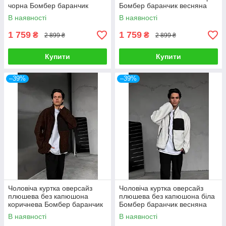
чорна Бомбер баранчик
Бомбер баранчик весняна
весняна осіння
осіння
В наявності
В наявності
1 759
1 759
₴
₴
2 899 ₴
2 899 ₴
Купити
Купити
–39%
–39%
Чоловіча куртка оверсайз
Чоловіча куртка оверсайз
плюшева без капюшона
плюшева без капюшона біла
коричнева Бомбер баранчик
Бомбер баранчик весняна
весняна осіння
осіння
В наявності
В наявності