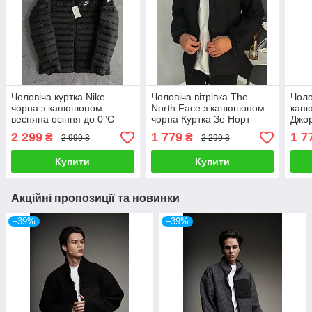
Чоловіча куртка Nike
Чоловіча вітрівка The
Чоло
чорна з капюшоном
North Face з капюшоном
капю
весняна осіння до 0°C
чорна Куртка Зе Норт
Джор
Фейс з плащової тканини
ткан
2 299
1 779
1 7
₴
₴
2 999 ₴
2 299 ₴
весняна
Купити
Купити
Акційні пропозиції та новинки
–39%
–39%