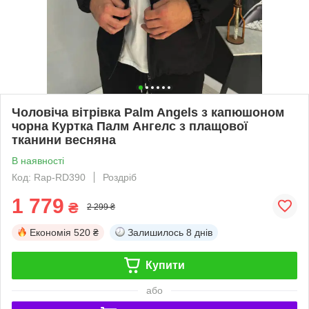
Чоловіча вітрівка Palm Angels з капюшоном
чорна Куртка Палм Ангелс з плащової
тканини весняна
В наявності
Код: Rap-RD390
Роздріб
1 779
₴
2 299 ₴
Економія
520 ₴
Залишилось
8 днів
Купити
або