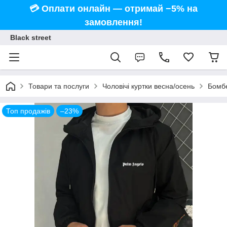
💳 Оплати онлайн — отримай −5% на
замовлення!
Black street
Товари та послуги
Чоловічі куртки весна/осень
Бомбе
Топ продажів
–23%