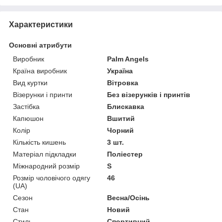
Характеристики
Основні атрибути
Виробник
Palm Angels
Країна виробник
Україна
Вид куртки
Вітровка
Візерунки і принти
Без візерунків і принтів
Застібка
Блискавка
Капюшон
Вшитий
Колір
Чорний
Кількість кишень
3 шт.
Матеріал підкладки
Поліестер
Міжнародний розмір
S
Розмір чоловічого одягу
46
(UA)
Сезон
Весна/Осінь
Стан
Новий
Стиль
Спортивний