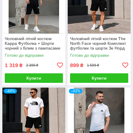
Чоловічий літній костюм
Чоловічий літній костюм The
Kappa Футболка + Шорти
North Face чорний Комплект
чорний з білим з лампасами
футболки та шорти Зе Норд
Комплект Каппа
Фейс
Готово до відправки
Готово до відправки
1 319
899
₴
₴
2 399 ₴
1 599 ₴
Купити
Купити
–44%
–43%