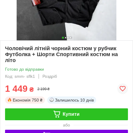
Чоловічий літній чорний костюм у рубчик
Футболка + Шорти Спортивний костюм на
літо
Готово до відправки
Код: smm- sflk1
Роздріб
1 449
₴
2 199 ₴
Економія
750 ₴
Залишилось
10 днів
Купити
або