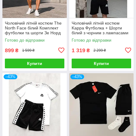
Чоловічий літній костюм The
Чоловічий літній костюм
North Face білий Комплект
Kappa Футболка + Шорти
футболки та шорти Зе Норд
білий з чорним з лампасами
Фейс
Комплект Каппа
Готово до відправки
Готово до відправки
899
1 319
₴
₴
1 599 ₴
2 299 ₴
Купити
Купити
–43%
–43%