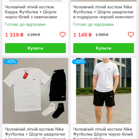
Чоловічий літній костюм
Чоловічий літній костюм Nike
Kappa Футболка + Шорти
Футболка + Шорти шкарпетки
чорно-білий з лампасами
в подарунок чорний комплект
Комплект Каппа
Найк
Готово до відправки
Готово до відправки
1 319
1 149
₴
₴
2 299 ₴
1 999 ₴
Купити
Купити
–43%
–43%
Чоловічий літній костюм Nike
Чоловічий літній костюм Nike
Футболка + Шорти шкарпетки
Футболка Шорти чорно-білий
в подарунок чорний комплект
Комплект Найк