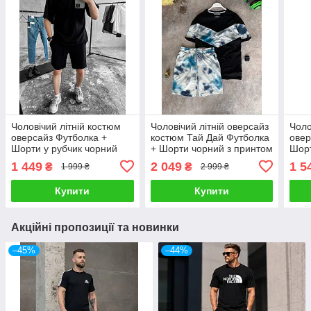
Чоловічий літній костюм
Чоловічий літній оверсайз
Чоло
оверсайз Футболка +
костюм Тай Дай Футболка
овер
Шорти у рубчик чорний
+ Шорти чорний з принтом
Шорт
Спортивний костюм на
Спортивний костюм на
Спор
1 449
2 049
1 5
₴
₴
1 999 ₴
2 999 ₴
літо
літо
літо
Купити
Купити
Акційні пропозиції та новинки
–45%
–44%