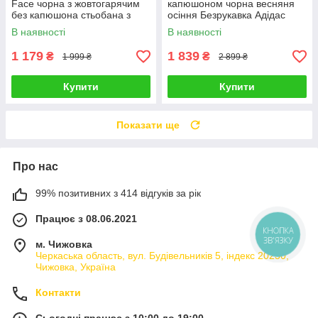
Face чорна з жовтогарячим
капюшоном чорна весняня
без капюшона стьобана з
осіння Безрукавка Адідас
плащової тканини Безрукавка
В наявності
В наявності
Зе Норт Фейс
1 179
1 839
₴
₴
1 999 ₴
2 899 ₴
Купити
Купити
Показати ще
Про нас
99% позитивних з 414 відгуків за рік
Працює з 08.06.2021
КНОПКА
ЗВ'ЯЗКУ
м. Чижовка
Черкаська область, вул. Будівельників 5, індекс 20230,
Чижовка, Україна
Контакти