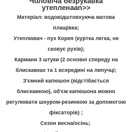
Чоловіча безрукавка
утепленаan>>
Матеріал: водовідштовхуюча матова
плащівка;
Утеплювач - пух Корея (куртка легка, не
сковує рухів);
Кармани 3 штуки (2 основні спереду на
блискавках та 1 всередині на липучці;
З'ємний капюшон (відстібається
блискавкою), об'єм капюшона можно
регулювати шнуром-резинкою за допомогою
фіксаторів) ;
Сезон весна/осінь;