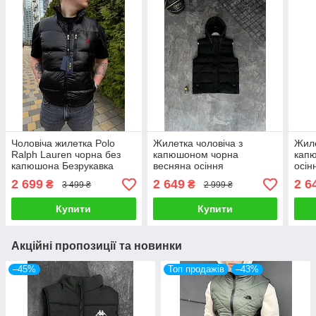
Чоловіча жилетка Polo
Жилетка чоловіча з
Жиле
Ralph Lauren чорна без
капюшоном чорна
капю
капюшона Безрукавка
весняна осіння
осін
Поло весняна осіння
Безрукавка демісезонна
демі
2 699
2 649
2 6
₴
₴
3 499 ₴
2 999 ₴
утеплена
Купити
Купити
Акційні пропозиції та новинки
–45%
Топ продажів
–43%