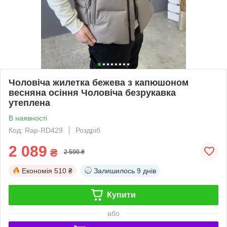
Чоловіча жилетка бежева з капюшоном
весняна осіння Чоловіча безрукавка
утеплена
В наявності
Код: Rap-RD429
Роздріб
2 089
₴
2 599 ₴
Економія
510 ₴
Залишилось
9 днів
Купити
або