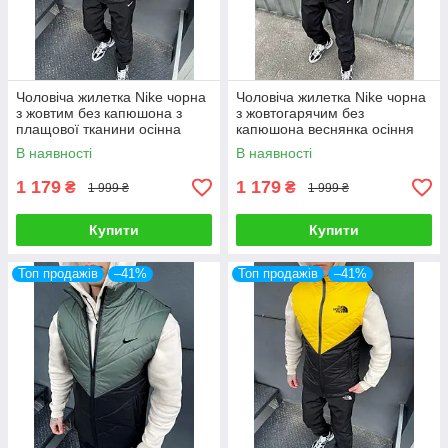
Чоловіча жилетка Nike чорна
Чоловіча жилетка Nike чорна
з жовтим без капюшона з
з жовтогарячим без
плащової тканини осінна
капюшона веснянка осіння
Безрукавка Найк демісезонна
Безрукавка Найк демісезонна
В наявності
В наявності
1 179
1 179
₴
₴
1 999 ₴
1 999 ₴
Купити
Купити
Топ продажів
–41%
Топ продажів
–41%