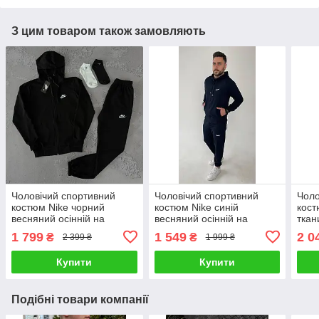
З цим товаром також замовляють
Чоловічий спортивний
Чоловічий спортивний
Чоло
костюм Nike чорний
костюм Nike синій
кост
весняний осінній на
весняний осінній на
ткан
блискавці Комплект Зип
блискавці Толстовка +
Найк
1 799
1 549
2 0
₴
₴
2 399 ₴
1 999 ₴
худи + штани Найк
Штани Найк
блис
Купити
Купити
Подібні товари компанії