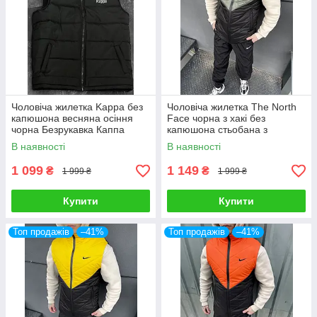
Чоловіча жилетка Kappa без
Чоловіча жилетка The North
капюшона весняна осіння
Face чорна з хакі без
чорна Безрукавка Каппа
капюшона стьобана з
плащової тканини Безрукавка
В наявності
В наявності
Зе Норт Фейс
1 099
1 149
₴
₴
1 999 ₴
1 999 ₴
Купити
Купити
Топ продажів
–41%
Топ продажів
–41%