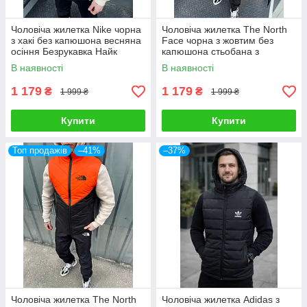
Чоловіча жилетка Nike чорна
Чоловіча жилетка The North
з хакі без капюшона весняна
Face чорна з жовтим без
осіння Безрукавка Найк
капюшона стьобана з
демісезонна
плащової тканини Безрукавка
В наявності
В наявності
Зе Норт Фейс
1 179
1 179
₴
₴
1 999 ₴
1 999 ₴
Купити
Купити
Топ продажів
–41%
–37%
Чоловіча жилетка The North
Чоловіча жилетка Adidas з