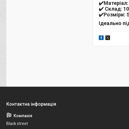
✔️
Матеріал
✔️
Склад:
10
✔️
Розміри:
S
Ідеально пі
Black street