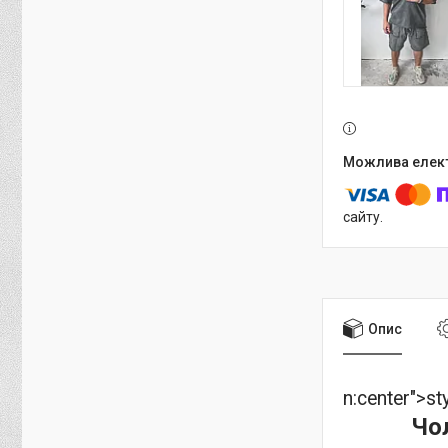
сайту.
Опис
n:center">
st
Чо