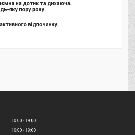
риємна на дотик та дихаюча.
дь-яку пору року.
 активного відпочинку.
10:00
19:00
10:00
19:00