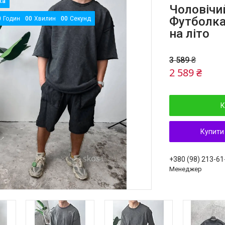
Чоловічи
Футболка
0
Годин
0
0
Хвилин
0
0
Секунд
на літо
3 589 ₴
2 589 ₴
К
Купити
+380 (98) 213-61
Менеджер