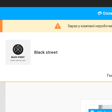
💳 Опл
Зараз у компанії неробочи
Black street
Го