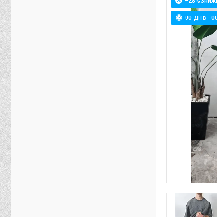
–28%
0
0
Днів
0