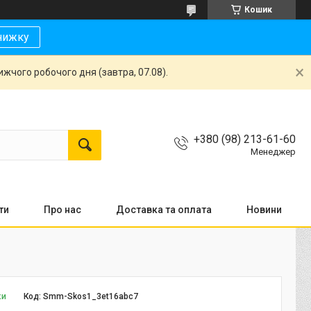
Кошик
нижку
жчого робочого дня (завтра, 07.08).
+380 (98) 213-61-60
Менеджер
ти
Про нас
Доставка та оплата
Новини
ки
Код:
Smm-Skos1_3et16abc7