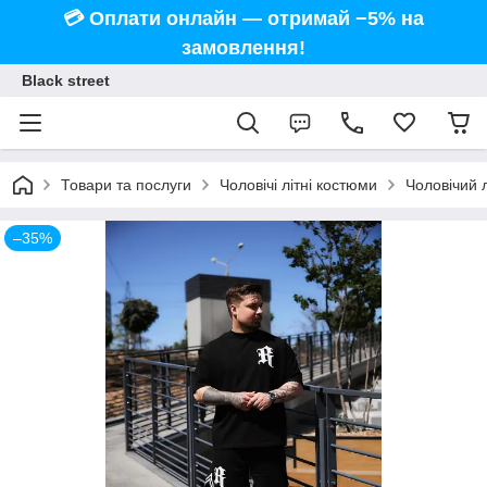
💳 Оплати онлайн — отримай −5% на
замовлення!
Black street
Товари та послуги
Чоловічі літні костюми
Чоловічий 
–35%