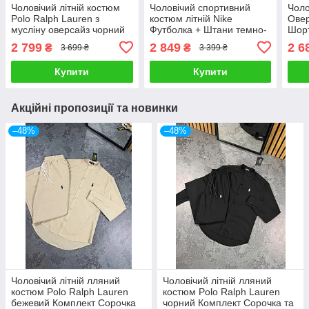
Чоловічий літній костюм
Чоловічий спортивний
Чоло
Polo Ralph Lauren з
костюм літній Nike
Овер
мусліну оверсайз чорний
Футболка + Штани темно-
Шорт
Комплект футболка та
синій комплект Найк на
набі
2 799
2 849
2 6
₴
₴
3 699 ₴
3 399 ₴
шорти Поло на літо
літо
Купити
Купити
Акційні пропозиції та новинки
–48%
–48%
Чоловічий літній лляний
Чоловічий літній лляний
костюм Polo Ralph Lauren
костюм Polo Ralph Lauren
бежевий Комплект Сорочка
чорний Комплект Сорочка та