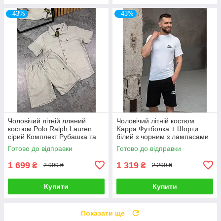
–43%
–43%
Чоловічий літній лляний
Чоловічий літній костюм
костюм Polo Ralph Lauren
Kappa Футболка + Шорти
сірий Комплект Рубашка та
білий з чорним з лампасами
Шорти на літо
Комплект Каппа
Готово до відправки
Готово до відправки
1 699
1 319
₴
₴
2 999 ₴
2 299 ₴
Купити
Купити
Показати ще