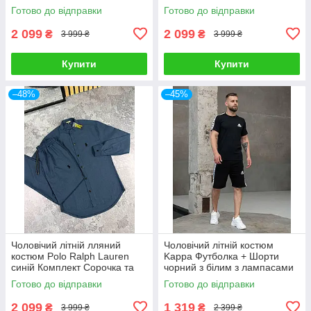
та Штани на літо
Штани на літо
Готово до відправки
Готово до відправки
2 099
2 099
₴
₴
3 999 ₴
3 999 ₴
Купити
Купити
–48%
–45%
Чоловічий літній лляний
Чоловічий літній костюм
костюм Polo Ralph Lauren
Kappa Футболка + Шорти
синій Комплект Сорочка та
чорний з білим з лампасами
Штани на літо
Комплект Каппа
Готово до відправки
Готово до відправки
2 099
1 319
₴
₴
3 999 ₴
2 399 ₴