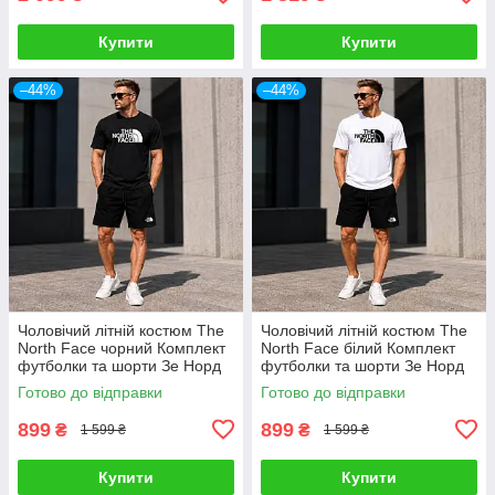
Купити
Купити
–44%
–44%
Чоловічий літній костюм The
Чоловічий літній костюм The
North Face чорний Комплект
North Face білий Комплект
футболки та шорти Зе Норд
футболки та шорти Зе Норд
Фейс
Фейс
Готово до відправки
Готово до відправки
899
899
₴
₴
1 599 ₴
1 599 ₴
Купити
Купити