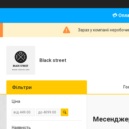
💳 Опл
Зараз у компанії неробочи
Black street
Фільтри
Го
Ціна
Месендже
Наявність