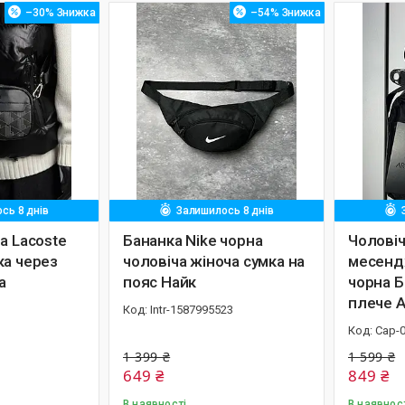
–30%
–54%
сь 8 днів
Залишилось 8 днів
а Lacoste
Бананка Nike чорна
Чоловіч
ка через
чоловіча жіноча сумка на
месенд
а
пояс Найк
чорна Б
плече А
Intr-1587995523
Cap-
1 399 ₴
1 599 ₴
649 ₴
849 ₴
В наявності
В наявнос