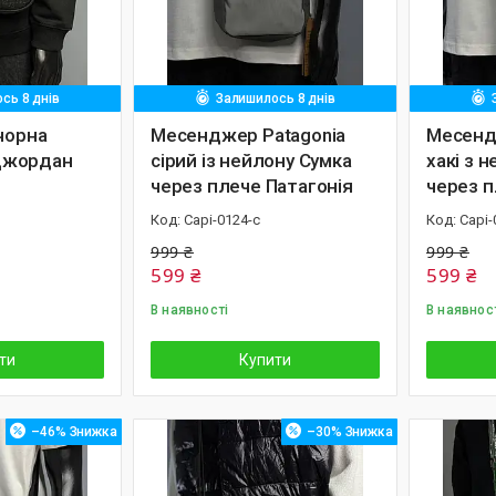
сь 8 днів
Залишилось 8 днів
чорна
Месенджер Patagonia
Месенд
Джордан
сірий із нейлону Сумка
хакі з 
через плече Патагонія
через п
Capi-0124-с
Capi-
999 ₴
999 ₴
599 ₴
599 ₴
В наявності
В наявнос
ти
Купити
–46%
–30%