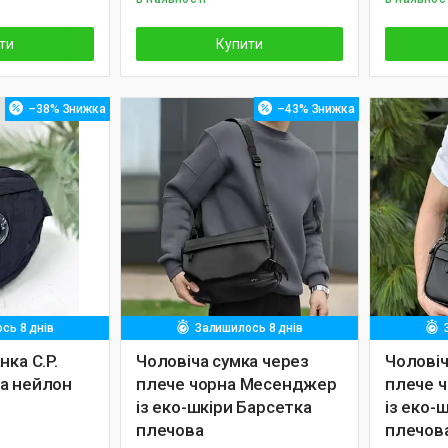
ти
Купити
–38%
–43%
сь 8 днів
Залишилось 8 днів
нка C.P.
Чоловіча сумка через
Чоловіч
а нейлон
плече чорна Месенджер
плече 
із еко-шкіри Барсетка
із еко-
плечова
плечов