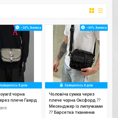
–24%
–40%
Залишилось 8 днів
Залишилось 8 днів
oyard чорна
Чоловіча сумка через
ерез плече Гаярд
плече чорна Оксфорд ⁇
Месенджер із липучками
0015
⁇ Барсетка тканинна