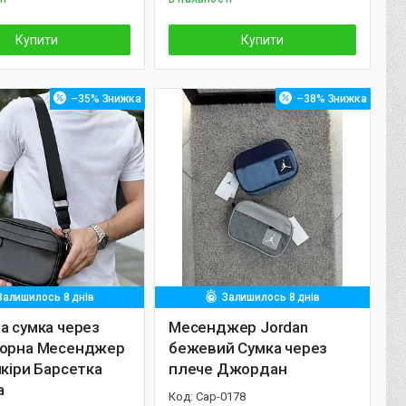
Купити
Купити
–35%
–38%
Залишилось 8 днів
Залишилось 8 днів
а сумка через
Месенджер Jordan
чорна Месенджер
бежевий Сумка через
шкіри Барсетка
плече Джордан
а
Cap-0178