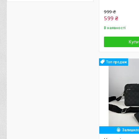
999 ₴
599 ₴
В наявності
Купи
Топ продаж
Залишило