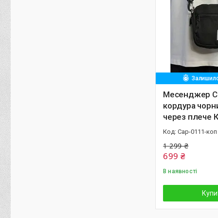
Залишило
Месенджер Ca
кордура чорн
через плече 
Cap-0111-коп
1 299 ₴
699 ₴
В наявності
Купи