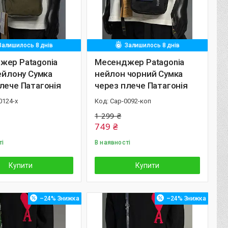
Залишилось 8 днів
Залишилось 8 днів
жер Patagonia
Месенджер Patagonia
нейлону Сумка
нейлон чорний Сумка
лече Патагонія
через плече Патагонія
0124-х
Cap-0092-коп
1 299 ₴
749 ₴
ті
В наявності
Купити
Купити
–24%
–24%