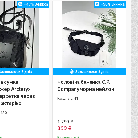
–47%
–50%
Залишилось 8 днів
Залишилось 8 днів
а сумка
Чоловіча бананка C.P.
жер Arcteryx
Company чорна нейлон
арсетка через
Гла-41
рктерікс
0120
1 799 ₴
899 ₴
ті
В наявності