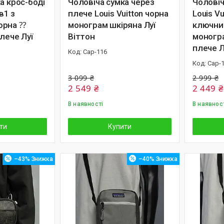
а крос-боді
Чоловіча сумка через
Чоловіч
3в1 з
плече Louis Vuitton чорна
Louis Vu
орна ⁇
монограм шкіряна Луї
ключни
лече Луї
Віттон
моногр
плече Л
Cap-116
Cap-
3 099 ₴
2 999 ₴
2 549 ₴
2 449 ₴
В наявності
В наявнос
ти
Купити
–43%
–40%