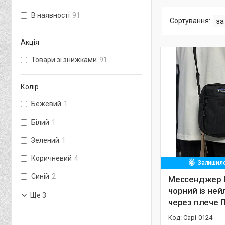
В наявності
91
Акція
Товари зі знижками
91
Колір
Бежевий
1
Білий
1
Зелений
1
Коричневий
4
Залишило
Синій
2
Мессенджер P
чорний із ней
Ще 3
через плече 
Capi-0124