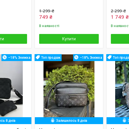
1 299 ₴
2 299 ₴
749 ₴
1 749 ₴
В наявності
В наявнос
ти
Купити
–18%
Топ продаж
–18%
Топ прод
сь 8 днів
Залишилось 8 днів