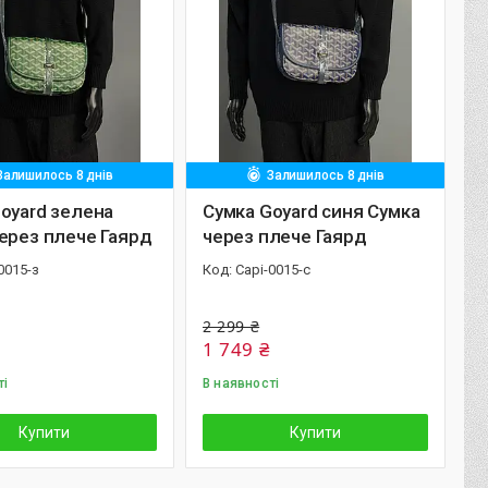
Залишилось 8 днів
Залишилось 8 днів
oyard зелена
Сумка Goyard синя Сумка
ерез плече Гаярд
через плече Гаярд
0015-з
Capi-0015-с
2 299 ₴
1 749 ₴
ті
В наявності
Купити
Купити