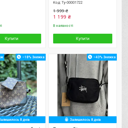
Ту-00001722
1 999 ₴
1 199 ₴
ті
В наявності
Купити
Купити
аж
–18%
–43%
Залишилось 8 днів
Залишилось 8 днів