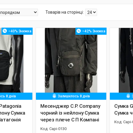
–40%
–42%
сь 8 днів
Залишилось 8 днів
atagonia
Месенджер C.P. Company
Сумка G
лону Сумка
чорний із нейлону Сумка
Сумка ч
Патагонія
через плече C П Компані
Capi-
Capi-0130