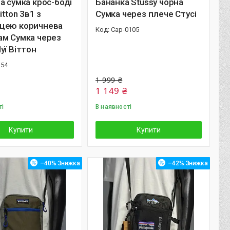
а сумка крос-боді
Бананка Stussy чорна
itton 3в1 з
Сумка через плече Стусі
цею коричнева
Cap-0105
ам Сумка через
уї Віттон
154
1 999 ₴
1 149 ₴
ті
В наявності
Купити
Купити
–40%
–42%