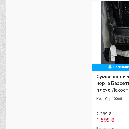
Залишило
Сумка чоловіч
чорна Барсет
плече Лакост
Capi-0066
2 299 ₴
1 599 ₴
В наявності