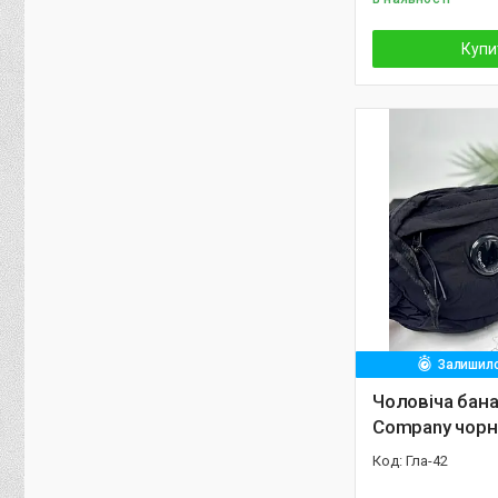
Купи
Залишило
Чоловіча бана
Company чорн
Гла-42