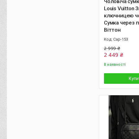
Чоловіча сумк
Louis Vuitton 
ключницею ч
Сумка через п
Віттон
Cap-153
2 999 ₴
2 449 ₴
В наявності
Купи