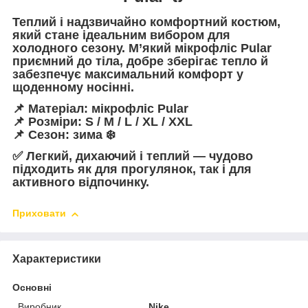
Теплий і надзвичайно комфортний костюм,
який стане ідеальним вибором для
холодного сезону. М’який мікрофліс Pular
приємний до тіла, добре зберігає тепло й
забезпечує максимальний комфорт у
щоденному носінні.
📌
Матеріал:
мікрофліс Pular
📌
Розміри:
S / M / L / XL / XXL
📌
Сезон:
зима ❄️
✅ Легкий, дихаючий і теплий — чудово
підходить як для прогулянок, так і для
активного відпочинку.
Приховати
Характеристики
Основні
Виробник
Nike