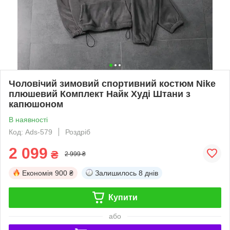
Чоловічий зимовий спортивний костюм Nike
плюшевий Комплект Найк Худі Штани з
капюшоном
В наявності
Код: Ads-579
Роздріб
2 099
₴
2 999 ₴
Економія
900 ₴
Залишилось
8 днів
Купити
або