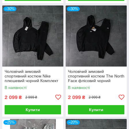
–30%
–30%
Чоловічий зимовий
Чоловічий зимовий
спортивний костюм Nike
спортивний костюм The North
плюшевий чорний Комплект
Face флісовий чорний
Найк з капюшонон
Комплект Зе Норт Фейс
В наявності
В наявності
плюшевий
2 099
2 099
₴
₴
2 999 ₴
2 999 ₴
Купити
Купити
–25%
–20%