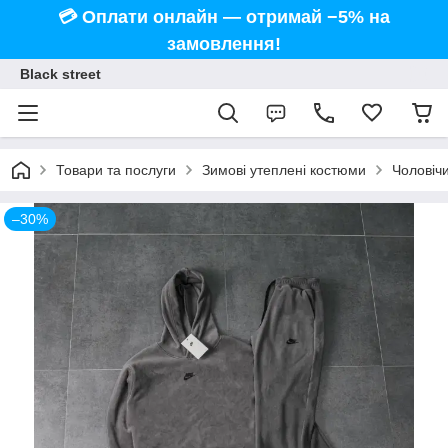
💳 Оплати онлайн — отримай −5% на
замовлення!
Black street
Товари та послуги
Зимові утеплені костюми
Чоловіч
–30%