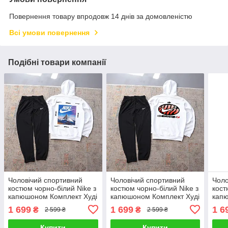
Повернення товару впродовж 14 днів за домовленістю
Всі умови повернення
Подібні товари компанії
Чоловічий спортивний
Чоловічий спортивний
Чоло
костюм чорно-білий Nike з
костюм чорно-білий Nike з
кост
капюшоном Комплект Худі
капюшоном Комплект Худі
капю
Штани Найк весняний
Штани Найк весняний
Штан
1 699
1 699
1 6
₴
₴
2 599 ₴
2 599 ₴
осінній
осінній
осін
Купити
Купити