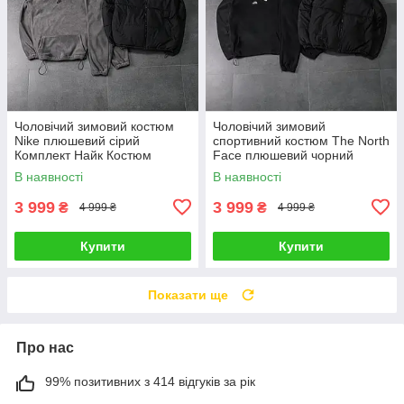
Чоловічий зимовий костюм
Чоловічий зимовий
Nike плюшевий сірий
спортивний костюм The North
Комплект Найк Костюм
Face плюшевий чорний
Пуховик Шапка утеплений
Набір Зе Норд Фейс Костюм
В наявності
В наявності
Куртка Шапка
3 999
3 999
₴
₴
4 999 ₴
4 999 ₴
Купити
Купити
Показати ще
Про нас
99% позитивних з 414 відгуків за рік