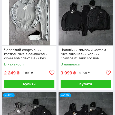
Чоловічий спортивний
Чоловічий зимовий костюм
костюм Nike з лампасами
Nike плюшевий чорний
сірий Комплект Найк без
Комплект Найк Костюм
капюшона весняний осінній
Пуховик Шапка утеплений
В наявності
В наявності
2 249
3 999
₴
₴
2 999 ₴
4 999 ₴
Купити
Купити
–20%
–20%