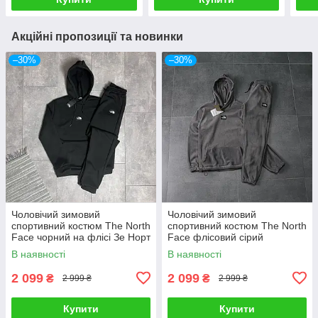
Акційні пропозиції та новинки
–30%
–30%
Чоловічий зимовий
Чоловічий зимовий
спортивний костюм The North
спортивний костюм The North
Face чорний на флісі Зе Норт
Face флісовий сірий
Фейс утеплений
Комплект Зе Норт Фейс
В наявності
В наявності
плюшевий
2 099
2 099
₴
₴
2 999 ₴
2 999 ₴
Купити
Купити